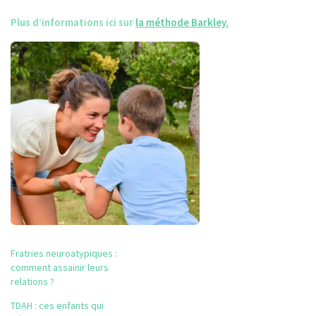
Plus d’informations ici sur
la méthode Barkley.
Fratries neuroatypiques :
comment assainir leurs
relations ?
TDAH : ces enfants qui