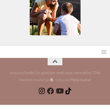
Horizons famille | Un quotidien serein avec votre enfant TDAH
Fièrement propulsé par
- Conçu par
Thème Hueman