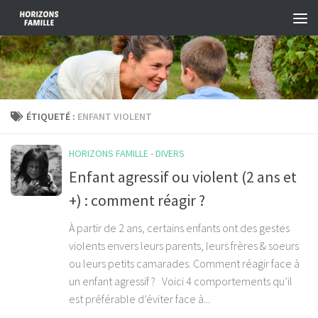
Skip to content
ÉTIQUETÉ :
ENFANT VIOLENT
HORIZONS FAMILLE - DIVERS
Enfant agressif ou violent (2 ans et
+) : comment réagir ?
À partir de 2 ans, certains enfants ont des gestes
violents envers leurs parents, leurs frères & soeurs
ou leurs petits camarades. Comment réagir face à
un enfant agressif ? Voici 4 comportements qu’il
est préférable d’éviter face à...