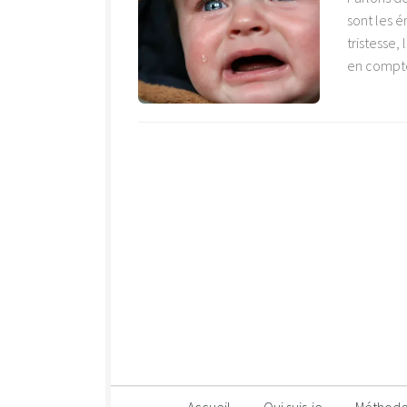
sont les é
tristesse,
en compten