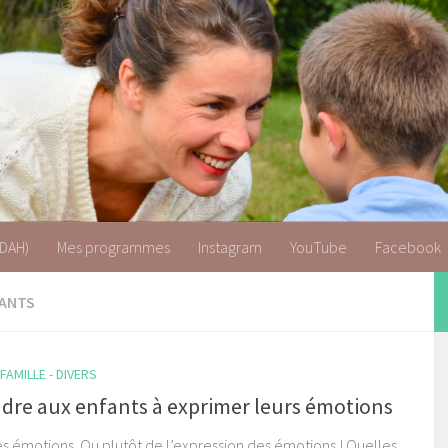
 & TDAH
TDAH)
Mes programmes
Instagram
YouTube
Facebook
FANTS
AMILLE - DIVERS
dre aux enfants à exprimer leurs émotions
es émotions. Ou plutôt de l’expression des émotions ! Quelles