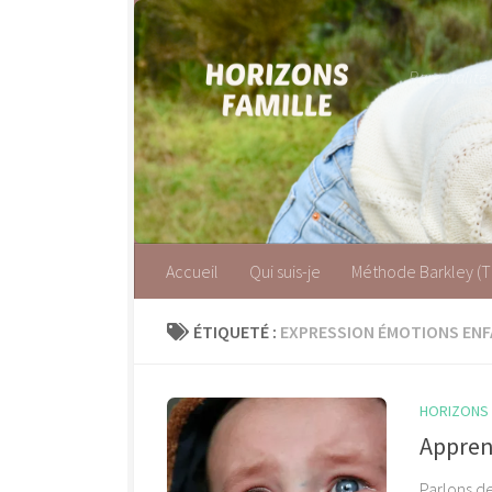
Skip to content
Parentalité
Accueil
Qui suis-je
Méthode Barkley (
ÉTIQUETÉ :
EXPRESSION ÉMOTIONS EN
HORIZONS F
Appren
Parlons d