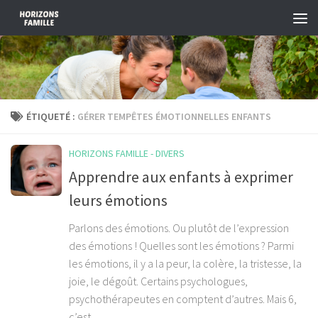
Skip to content
ÉTIQUETÉ :
GÉRER TEMPÊTES ÉMOTIONNELLES ENFANTS
HORIZONS FAMILLE - DIVERS
Apprendre aux enfants à exprimer
leurs émotions
Parlons des émotions. Ou plutôt de l’expression
des émotions ! Quelles sont les émotions ? Parmi
les émotions, il y a la peur, la colère, la tristesse, la
joie, le dégoût. Certains psychologues,
psychothérapeutes en comptent d’autres. Mais 6,
c’est...