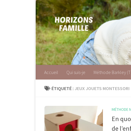
Skip to content
Parentalité
Accueil
Qui suis-je
Méthode Barkley (
ÉTIQUETÉ :
JEUX JOUETS MONTESSORI
MÉTHODE 
En quoi
de l’en