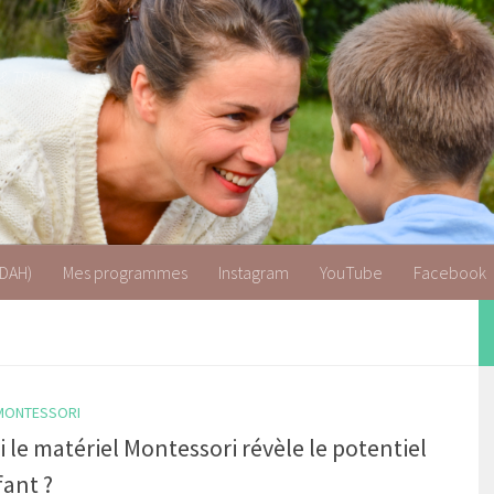
 & TDAH
TDAH)
Mes programmes
Instagram
YouTube
Facebook
MONTESSORI
 le matériel Montessori révèle le potentiel
fant ?