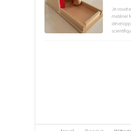
Je voudrai
matériel M
développe
scientifiq