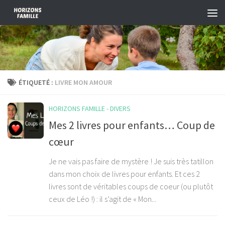
Skip to content
ÉTIQUETÉ :
LIVRE MON AMOUR
HORIZONS FAMILLE - DIVERS
Mes 2 livres pour enfants… Coup de
cœur
Je ne vais pas faire de mystère ! Je suis très tatillon
dans mon choix de livres pour enfants. Et ces 2
livres sont de véritables coups de coeur (ou plutôt
ceux de Léo !) : il s’agit de « Mon...