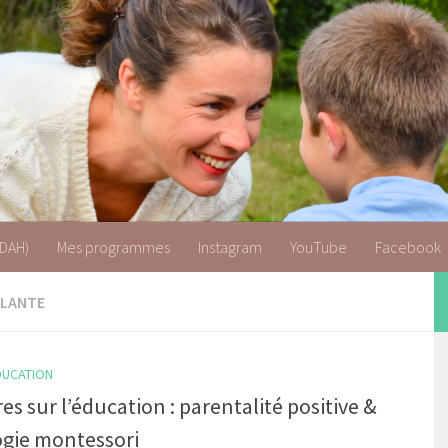
 & TDAH
TDAH)
Mes programmes
Instagram
YouTube
Facebook
LLANTE
ÉDUCATION
res sur l’éducation : parentalité positive &
gie montessori