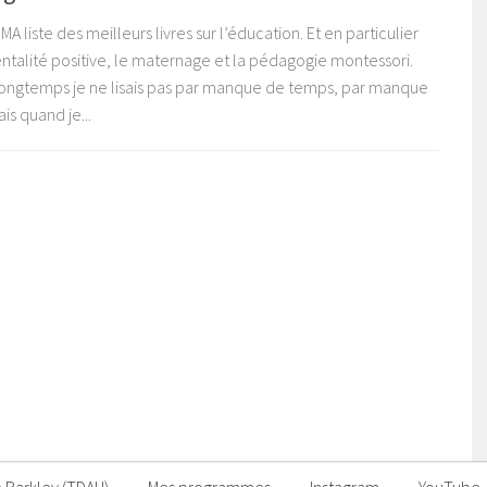
i MA liste des meilleurs livres sur l’éducation. Et en particulier
entalité positive, le maternage et la pédagogie montessori.
ongtemps je ne lisais pas par manque de temps, par manque
is quand je...