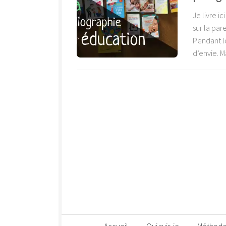
Je livre ic
sur la par
Pendant l
d’envie. Ma