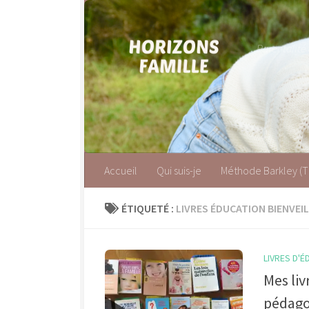
Skip to content
Parentalité
Accueil
Qui suis-je
Méthode Barkley (
ÉTIQUETÉ :
LIVRES ÉDUCATION BIENVEI
LIVRES D'
Mes liv
pédago