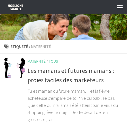
Skip to content
ÉTIQUETÉ :
MATERNITÉ
MATERNITÉ
/
TOUS
Les mamans et futures mamans :
proies faciles des marketeurs
Tu es maman ou future maman… et la fièvre
acheteuse s’empare de toi ? Ne culpabilise pas.
Que celle qui n’a jamais été atteint par le virus du
shopping lève le doigt ! Dès le début de leur
grossesse, les...