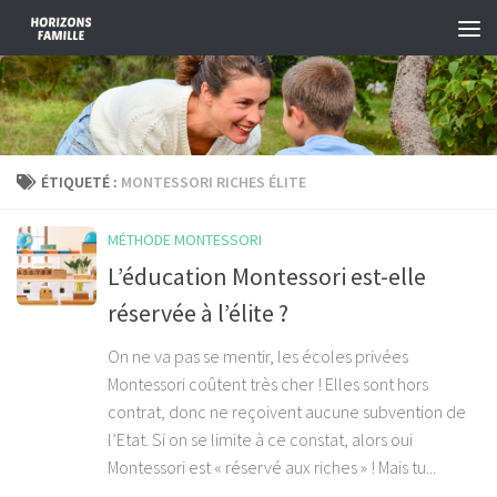
Skip to content
ÉTIQUETÉ :
MONTESSORI RICHES ÉLITE
MÉTHODE MONTESSORI
L’éducation Montessori est-elle
réservée à l’élite ?
On ne va pas se mentir, les écoles privées
Montessori coûtent très cher ! Elles sont hors
contrat, donc ne reçoivent aucune subvention de
l’Etat. Si on se limite à ce constat, alors oui
Montessori est « réservé aux riches » ! Mais tu...