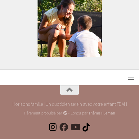
Horizons famille | Un quotidien serein avec votre enfant TDAH
Fièrement propulsé par
- Conçu par
Thème Hueman