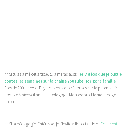
**
Si tu as aimé cet article, tu aimeras aussi
les vidéos que je publie
toutes les semaines sur la chaine YouTube Horizons famille
.
Près de 200 vidéos ! Tu y trouveras des réponses sur la parentalité
positive & bienveillante, la pédagogie Montessori et le maternage
proximal.
** Si la pédagogie t’intéresse, je t’invite à lire cet article :
Comment