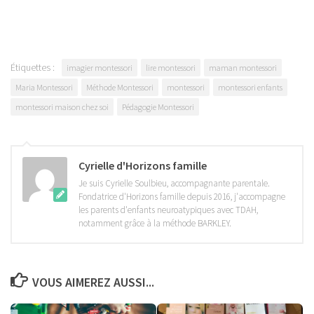
Étiquettes :
imagier montessori
lire montessori
maman montessori
Maria Montessori
Méthode Montessori
montessori
montessori enfants
montessori maison chez soi
Pédagogie Montessori
Cyrielle d'Horizons famille
Je suis Cyrielle Soulbieu, accompagnante parentale.
Fondatrice d'Horizons famille depuis 2016, j'accompagne
les parents d'enfants neuroatypiques avec TDAH,
notamment grâce à la méthode BARKLEY.
VOUS AIMEREZ AUSSI...