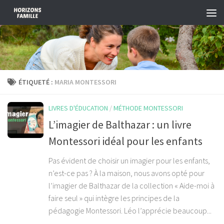
Skip to content
ÉTIQUETÉ :
MARIA MONTESSORI
LIVRES D'ÉDUCATION
/
MÉTHODE MONTESSORI
L’imagier de Balthazar : un livre
Montessori idéal pour les enfants
Pas évident de choisir un imagier pour les enfants,
n’est-ce pas ? À la maison, nous avons opté pour
l’imagier de Balthazar de la collection « Aide-moi à
faire seul » qui intègre les principes de la
pédagogie Montessori. Léo l’apprécie beaucoup...