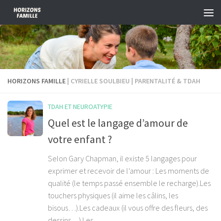
Skip to content
HORIZONS FAMILLE
| CYRIELLE SOULBIEU | PARENTALITÉ & TDAH
TDAH ET NEUROATYPIE
Quel est le langage d’amour de
votre enfant ?
Selon Gary Chapman, il existe 5 langages pour
exprimer et recevoir de l’amour : Les moments de
qualité (le temps passé ensemble le recharge).Les
touchers physiques (il aime les câlins, les
bisous…).Les cadeaux (il vous offre des fleurs, des
dessins…).Les...