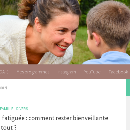
 & TDAH
TDAH)
Mes programmes
Instagram
YouTube
Facebook
MAN
AMILLE - DIVERS
fatiguée : comment rester bienveillante
 tout ?