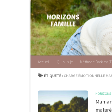
Skip to content
Parentalité
Accueil
Qui suis-je
Méthode Barkley (
ÉTIQUETÉ :
CHARGE ÉMOTIONNELLE MA
HORIZONS F
Maman 
malgré