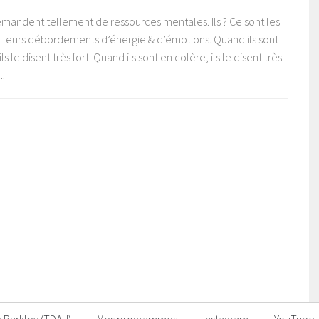
emandent tellement de ressources mentales. Ils ? Ce sont les
Et leurs débordements d’énergie & d’émotions. Quand ils sont
ls le disent très fort. Quand ils sont en colère, ils le disent très
..