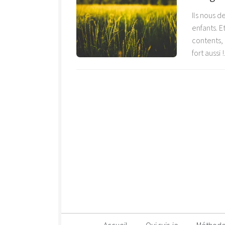
Ils nous d
enfants. 
contents, i
fort aussi !.