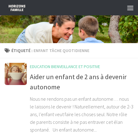
Skip to content
ÉTIQUETÉ :
ENFANT TÂCHE QUOTIDIENNE
EDUCATION BIENVEILLANCE ET POSITIVE
Aider un enfant de 2 ans à devenir
autonome
Nous ne rendons pas un enfant autonome… nous
le laissons le devenir ! Naturellement, autour de 2-3
ans, l’enfant veut faire les choses seul. Notre rôle
de parents consiste à ne pas entraver cet élan
spontané. Un enfant autonome...