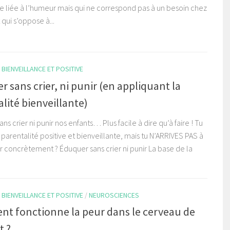
e liée à l’humeur mais qui ne correspond pas à un besoin chez
 qui s’oppose à...
BIENVEILLANCE ET POSITIVE
 sans crier, ni punir (en appliquant la
lité bienveillante)
ns crier ni punir nos enfants… Plus facile à dire qu’à faire ! Tu
 parentalité positive et bienveillante, mais tu N’ARRIVES PAS à
r concrètement ? Éduquer sans crier ni punir La base de la
BIENVEILLANCE ET POSITIVE
/
NEUROSCIENCES
t fonctionne la peur dans le cerveau de
t ?