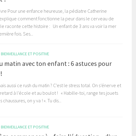
livre Pour une enfance heureuse, la pédiatre Catherine
xplique comment fonctionne la peur dans le cerveau de
Elle raconte cette histoire : Un enfant de 3 ans va voir la mer
emière fois. Ses...
BIENVEILLANCE ET POSITIVE
u matin avec ton enfant : 6 astuces pour
 !
ais aussi ce rush du matin ? C’est le stress total. On s’énerve et
n retard à l’école et au boulot ! « Habille-toi, range tes jouets
 chaussures, on y va ! ». Tu dis...
BIENVEILLANCE ET POSITIVE