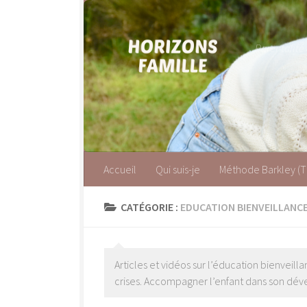
Skip to content
Parentalité
Accueil
Qui suis-je
Méthode Barkley (
CATÉGORIE :
EDUCATION BIENVEILLANCE
Articles et vidéos sur l’éducation bienveilla
crises. Accompagner l’enfant dans son dév