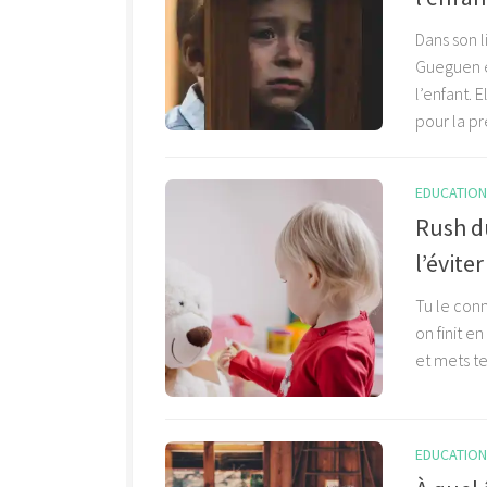
Dans son 
Gueguen e
l’enfant. 
pour la pr
EDUCATION 
Rush d
l’éviter
Tu le conn
on finit e
et mets tes
EDUCATION 