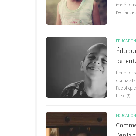
impérieus
l’enfant et
EDUCATION 
Éduquer
parenta
Éduquer sa
connais la
l’applique
base (!)...
EDUCATION 
Commen
l’enfan