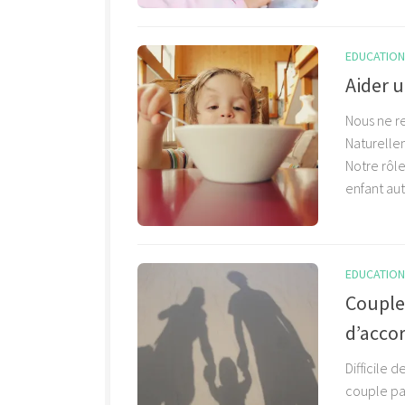
EDUCATION 
Aider 
Nous ne r
Naturellem
Notre rôl
enfant au
EDUCATION 
Couple
d’accor
Difficile 
couple par