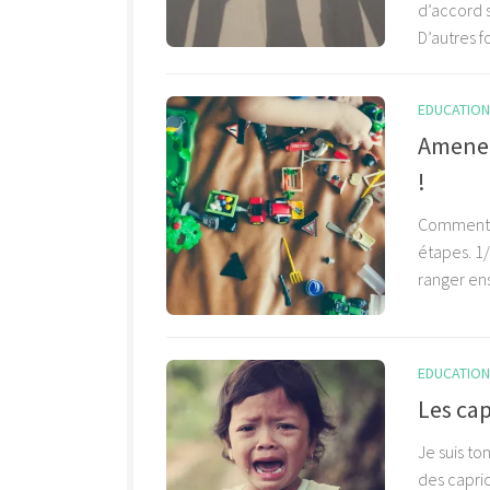
d’accord s
D’autres fo
EDUCATION 
Amener
!
Comment a
étapes. 1/
ranger ens
EDUCATION 
Les cap
Je suis t
des capric