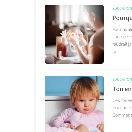
EDUCATION 
Pourqu
Parlons a
source de 
faudrait j
qu’il...
EDUCATION 
Ton enf
Ces soirée
douche et 
Comment gé