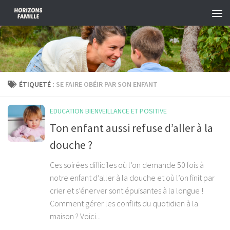
Skip to content
ÉTIQUETÉ :
SE FAIRE OBÉIR PAR SON ENFANT
EDUCATION BIENVEILLANCE ET POSITIVE
Ton enfant aussi refuse d’aller à la
douche ?
Ces soirées difficiles où l’on demande 50 fois à
notre enfant d’aller à la douche et où l’on finit par
crier et s’énerver sont épuisantes à la longue !
Comment gérer les conflits du quotidien à la
maison ? Voici...